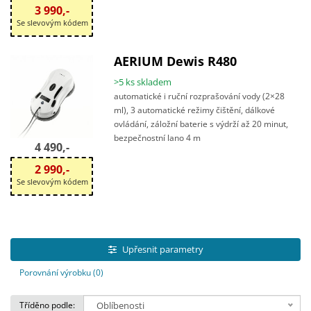
3 990,-
Se slevovým kódem
AERIUM Dewis R480
>5 ks skladem
automatické i ruční rozprašování vody (2×28
ml), 3 automatické režimy čištění, dálkové
ovládání, záložní baterie s výdrží až 20 minut,
bezpečnostní lano 4 m
4 490,-
2 990,-
Se slevovým kódem
Upřesnit parametry
Porovnání výrobku (0)
Tříděno podle:
Oblíbenosti