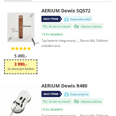
AERIUM Dewis SQ572
Nejprodávanější
60 dní na vrácení
Doprava zdarma
>5 ks skladem
Typ baterie integrovaný ..., Barva bílá, Dálkové
ovládání ano,
5 490,-
3 990,-
Se slevovým kódem
AERIUM Dewis R480
Doporučujeme
60 dní na vrácení
Doprava zdarma
>5 ks skladem
Typ baterie integrovaný ..., Barva bílá, Dálkové