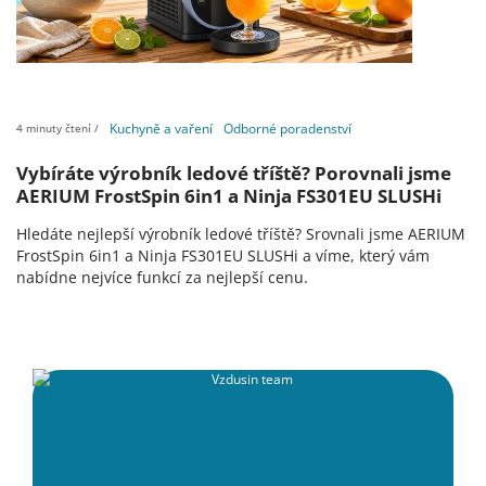
Kuchyně a vaření
Odborné poradenství
4 minuty čtení /
Vybíráte výrobník ledové tříště? Porovnali jsme
AERIUM FrostSpin 6in1 a Ninja FS301EU SLUSHi
Hledáte nejlepší výrobník ledové tříště? Srovnali jsme AERIUM
FrostSpin 6in1 a Ninja FS301EU SLUSHi a víme, který vám
nabídne nejvíce funkcí za nejlepší cenu.