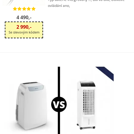
ovládání ano,
4 490,-
2 990,-
Se slevovým kódem