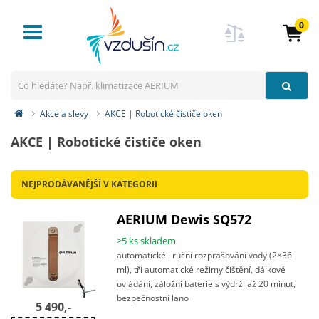
0
Toggle
navigation
Akce a slevy
AKCE | Robotické čističe oken
AKCE | Robotické čističe oken
NEJPRODÁVANĚJŠÍ V KATEGORII
AERIUM Dewis SQ572
>5 ks skladem
automatické i ruční rozprašování vody (2×36
ml), tři automatické režimy čištění, dálkové
ovládání, záložní baterie s výdrží až 20 minut,
bezpečnostní lano
5 490,-