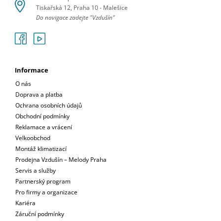
Tiskařská 12, Praha 10 - Malešice
Do navigace zadejte "Vzdušín"
Informace
O nás
Doprava a platba
Ochrana osobních údajů
Obchodní podmínky
Reklamace a vrácení
Velkoobchod
Montáž klimatizací
Prodejna Vzdušín – Melody Praha
Servis a služby
Partnerský program
Pro firmy a organizace
Kariéra
Záruční podmínky