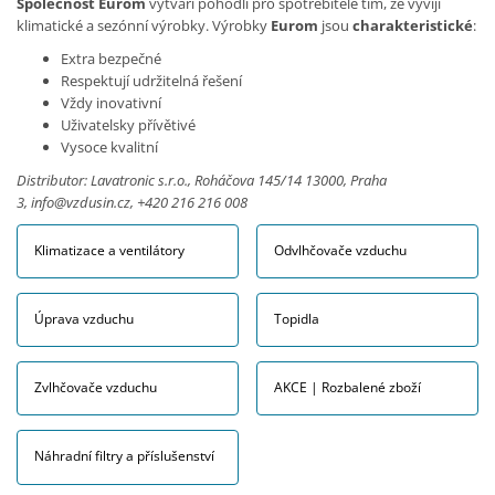
Společnost Eurom
vytváří pohodlí pro spotřebitele tím, že vyvíjí
klimatické a sezónní výrobky. Výrobky
Eurom
jsou
charakteristické
:
Extra bezpečné
Respektují udržitelná řešení
Vždy inovativní
Uživatelsky přívětivé
Vysoce kvalitní
Distributor: Lavatronic s.r.o., Roháčova 145/14 13000, Praha
3,
info@vzdusin.cz
, +420 216 216 008
Klimatizace a ventilátory
Odvlhčovače vzduchu
Úprava vzduchu
Topidla
Zvlhčovače vzduchu
AKCE | Rozbalené zboží
Náhradní filtry a příslušenství