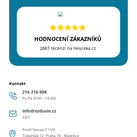
HODNOCENÍ ZÁKAZNÍKŮ
2887 recenzí na Heureka.cz
Kontakt
216 216 008
Po-Pá (9:00 – 16:00)
info@vzdusin.cz
24/7
Areál Stazap C1/24
Tiskařská 12, Praha 10 - Malešice