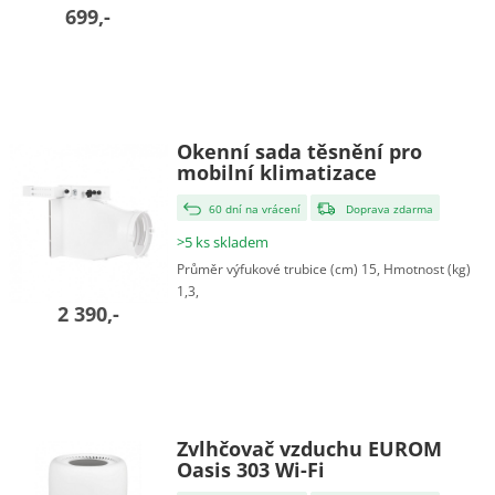
699,-
Okenní sada těsnění pro
mobilní klimatizace
60 dní na vrácení
Doprava zdarma
>5 ks skladem
Průměr výfukové trubice (cm) 15, Hmotnost (kg)
1,3,
2 390,-
Zvlhčovač vzduchu EUROM
Oasis 303 Wi-Fi