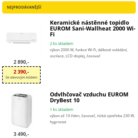
NEJPRODÁVANĚJŠÍ
Keramické nástěnné topidlo
EUROM Sani-Wallheat 2000 Wi-
Fi
2 ks skladem
výkon 2000 W, funkce Wi-Fi, dálkové ovládání,
oscilace, LCD displej, časovač
2 890,-
2 390,-
Se slevovým kódem
Odvlhčovač vzduchu EUROM
DryBest 10
1 ks skladem
výkon až 10 l/den, časovač, nízká spotřeba 230 W,
hygrostat
3 490,-