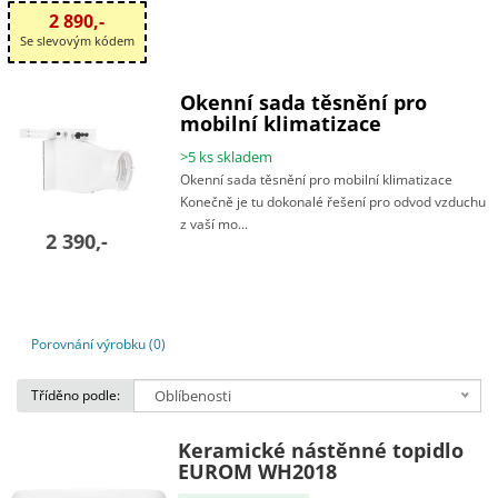
2 890,-
Se slevovým kódem
Okenní sada těsnění pro
mobilní klimatizace
>5 ks skladem
Okenní sada těsnění pro mobilní klimatizace
Konečně je tu dokonalé řešení pro odvod vzduchu
z vaší mo...
2 390,-
Porovnání výrobku (0)
Tříděno podle:
Oblíbenosti
Keramické nástěnné topidlo
EUROM WH2018