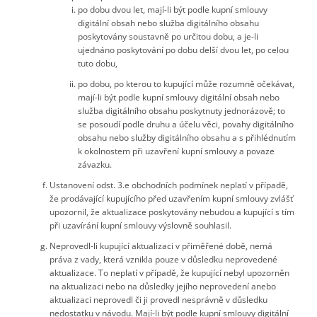
po dobu dvou let, mají-li být podle kupní smlouvy
digitální obsah nebo služba digitálního obsahu
poskytovány soustavně po určitou dobu, a je-li
ujednáno poskytování po dobu delší dvou let, po celou
tuto dobu,
po dobu, po kterou to kupující může rozumně očekávat,
mají-li být podle kupní smlouvy digitální obsah nebo
služba digitálního obsahu poskytnuty jednorázově; to
se posoudí podle druhu a účelu věci, povahy digitálního
obsahu nebo služby digitálního obsahu a s přihlédnutím
k okolnostem při uzavření kupní smlouvy a povaze
závazku.
Ustanovení odst. 3.e obchodních podmínek neplatí v případě,
že prodávající kupujícího před uzavřením kupní smlouvy zvlášť
upozornil, že aktualizace poskytovány nebudou a kupující s tím
při uzavírání kupní smlouvy výslovně souhlasil.
Neprovedl-li kupující aktualizaci v přiměřené době, nemá
práva z vady, která vznikla pouze v důsledku neprovedené
aktualizace. To neplatí v případě, že kupující nebyl upozorněn
na aktualizaci nebo na důsledky jejího neprovedení anebo
aktualizaci neprovedl či ji provedl nesprávně v důsledku
nedostatku v návodu. Mají-li být podle kupní smlouvy digitální