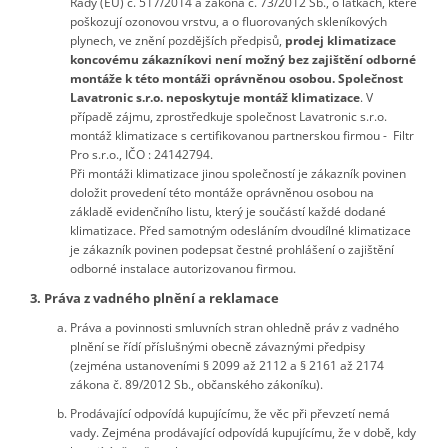
Rady (EU) č. 517/2014 a zákona č. 73/2012 Sb., o látkách, které
poškozují ozonovou vrstvu, a o fluorovaných skleníkových
plynech, ve znění pozdějších předpisů,
prodej klimatizace
koncovému zákazníkovi není možný bez zajištění odborné
montáže k této montáži
oprávněnou osobou.
Společnost
Lavatronic s.r.o. neposkytuje montáž klimatizace
. V
případě zájmu, zprostředkuje společnost Lavatronic s.r.o.
montáž klimatizace s certifikovanou partnerskou firmou - Filtr
Pro s.r.o., IČO : 24142794.
Při montáži klimatizace jinou společností je zákazník povinen
doložit provedení této montáže oprávněnou osobou na
základě evidenčního listu, který je součástí každé dodané
klimatizace. Před samotným odesláním dvoudílné klimatizace
je zákazník povinen podepsat čestné prohlášení o zajištění
odborné instalace autorizovanou firmou.
3. Práva z vadného plnění a reklamace
Práva a povinnosti smluvních stran ohledně práv z vadného
plnění se řídí příslušnými obecně závaznými předpisy
(zejména ustanoveními § 2099 až 2112 a § 2161 až 2174
zákona č. 89/2012 Sb., občanského zákoníku).
Prodávající odpovídá kupujícímu, že věc při převzetí nemá
vady. Zejména prodávající odpovídá kupujícímu, že v době, kdy