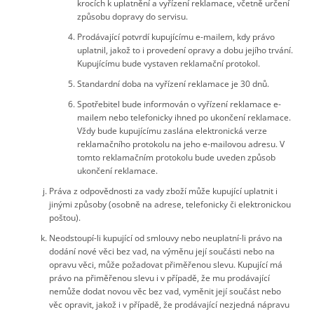
krocích k uplatnění a vyřízení reklamace, včetně určení
způsobu dopravy do servisu.
Prodávající potvrdí kupujícímu e-mailem, kdy právo
uplatnil, jakož to i provedení opravy a dobu jejího trvání.
Kupujícímu bude vystaven reklamační protokol.
Standardní doba na vyřízení reklamace je 30 dnů.
Spotřebitel bude informován o vyřízení reklamace e-
mailem nebo telefonicky ihned po ukončení reklamace.
Vždy bude kupujícímu zaslána elektronická verze
reklamačního protokolu na jeho e-mailovou adresu. V
tomto reklamačním protokolu bude uveden způsob
ukončení reklamace.
Práva z odpovědnosti za vady zboží může kupující uplatnit i
jinými způsoby (osobně na adrese, telefonicky či elektronickou
poštou).
Neodstoupí-li kupující od smlouvy nebo neuplatní-li právo na
dodání nové věci bez vad, na výměnu její součásti nebo na
opravu věci, může požadovat přiměřenou slevu. Kupující má
právo na přiměřenou slevu i v případě, že mu prodávající
nemůže dodat novou věc bez vad, vyměnit její součást nebo
věc opravit, jakož i v případě, že prodávající nezjedná nápravu