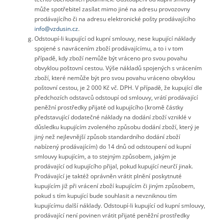
může spotřebitel zasílat mimo jiné na adresu provozovny
prodávajícího či na adresu elektronické pošty prodávajícího
info@vzdusin.cz
.
Odstoupí-li kupující od kupní smlouvy, nese kupující náklady
spojené s navrácením zboží prodávajícímu, a to i v tom
případě, kdy zboží nemůže být vráceno pro svou povahu
obvyklou poštovní cestou. Výše nákladů spojených s vrácením
zboží, které nemůže být pro svou povahu vráceno obvyklou
poštovní cestou, je 2 000 Kč vč. DPH. V případě, že kupující dle
předchozích odstavců odstoupí od smlouvy, vrátí prodávající
peněžní prostředky přijaté od kupujícího (kromě částky
představující dodatečné náklady na dodání zboží vzniklé v
důsledku kupujícím zvoleného způsobu dodání zboží, který je
jiný než nejlevnější způsob standardního dodání zboží
nabízený prodávajícím) do 14 dnů od odstoupení od kupní
smlouvy kupujícím, a to stejným způsobem, jakým je
prodávající od kupujícího přijal, pokud kupující neurčí jinak.
Prodávající je taktéž oprávněn vrátit plnění poskytnuté
kupujícím již při vrácení zboží kupujícím či jiným způsobem,
pokud s tím kupující bude souhlasit a nevzniknou tím
kupujícímu další náklady. Odstoupí-li kupující od kupní smlouvy,
prodávající není povinen vrátit přijaté peněžní prostředky