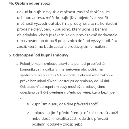
4b. Osobní odběr zboží
Pokud kupující nevyužije možnosti zaslání zboží na jím
určenou adresu, může kupující již v objednávce využít
možnosti vyzvednout zboží na prodejně, a to na konkrétní
prodejně dle výběru kupujícího, který učiní již během
objednávky. Zboží je zákazníkovi v provozovně dodavatele
rezervováno po dobu 5 pracovních dnů od výzvy k odběru
zboží, která mu bude zaslána prodávajícím e-mailem.
5. Odstoupení od kupní smlouvy
Pokud je kupní smlouva uzavřena pomocí prostředků
komunikace na dálku (v internetovém obchodě), má
spotřebitel v souladu s § 1829 odst. 1 občanského zákoníku
právo bez udání důvodu odstoupit od smlouvy do 14 dní.
Odstoupení od kupní smlouvy musí být prodávajícímu
odesláno ve lhůtě uvedené v předchozí větě, která běží, jde-li
o:
kupní smlouvu, ode dne převzetí zboží,
smlouvu, jejímž předmětem je několik druhů zboží
nebo dodání několika částí, ode dne převzetí
poslední dodávky zboží; nebo