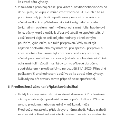
ke ztrátě této výhody.
V souladu s probíhající akcí pro vrácení nevhodného vánočního
dárku platí, že kupující může vrátit zboží do 31.1.2026 a to za
podmínky, kdy je zboží nepoškozeno, nepoužito a vráceno
včetně veškerého příslušenství a také originálního obalu
(originálním obalem není myšleno: ochranná folie, bublinková
folie, pásky které sloužily k přepravě zboží ke spotřebiteli). U
zboží nesmí dojít ke snížení jeho hodnoty ať nešetrným
použitím, vybalením, ale také přepravou. Vždy musí být
zajištěn adekvátní obalový materiál pro zpětnou přepravu a
zboží včetně obalu musí být chráněno před vlivy přepravy,
včetně polepení štítky přepravce (zabaleno v bublinkové či jiné
ochranné folii). Zboží musí být v tomto případě doručeno
spotřebitelem k prodávajícímu nejpozději 31.1.
2026
. Případné
poškození či znehodnocení zboží vede ke ztrátě této výhody.
Náklady na přepravu v tomto případě nese spotřebitel.
6. Prodloužená záruka (příplatková služba)
Každý koncový zákazník má možnost dokoupení Prodloužené
záruky u vybraných produktů na e-shopu Vzdušín.cz. Přímo u
tohoto produktu, nebo následně v košíku tak může
Prodlouženou záruku přidat k vybranému zboží. Pokud u zboží
není nabídka Prodloužené záruky aktivní, vychází se z toho, že