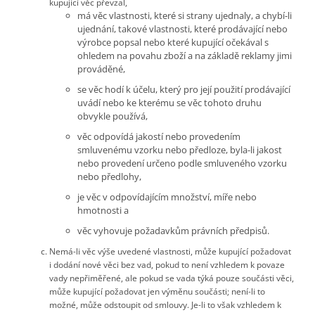
kupující věc převzal,
má věc vlastnosti, které si strany ujednaly, a chybí-li
ujednání, takové vlastnosti, které prodávající nebo
výrobce popsal nebo které kupující očekával s
ohledem na povahu zboží a na základě reklamy jimi
prováděné,
se věc hodí k účelu, který pro její použití prodávající
uvádí nebo ke kterému se věc tohoto druhu
obvykle používá,
věc odpovídá jakostí nebo provedením
smluvenému vzorku nebo předloze, byla-li jakost
nebo provedení určeno podle smluveného vzorku
nebo předlohy,
je věc v odpovídajícím množství, míře nebo
hmotnosti a
věc vyhovuje požadavkům právních předpisů.
Nemá-li věc výše uvedené vlastnosti, může kupující požadovat
i dodání nové věci bez vad, pokud to není vzhledem k povaze
vady nepřiměřené, ale pokud se vada týká pouze součásti věci,
může kupující požadovat jen výměnu součásti; není-li to
možné, může odstoupit od smlouvy. Je-li to však vzhledem k