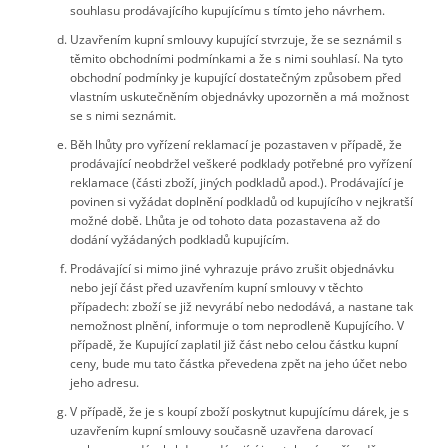
souhlasu prodávajícího kupujícímu s tímto jeho návrhem.
Uzavřením kupní smlouvy kupující stvrzuje, že se seznámil s
těmito obchodními podmínkami a že s nimi souhlasí. Na tyto
obchodní podmínky je kupující dostatečným způsobem před
vlastním uskutečněním objednávky upozorněn a má možnost
se s nimi seznámit.
Běh lhůty pro vyřízení reklamací je pozastaven v případě, že
prodávající neobdržel veškeré podklady potřebné pro vyřízení
reklamace (části zboží, jiných podkladů apod.). Prodávající je
povinen si vyžádat doplnění podkladů od kupujícího v nejkratší
možné době. Lhůta je od tohoto data pozastavena až do
dodání vyžádaných podkladů kupujícím.
Prodávající si mimo jiné vyhrazuje právo zrušit objednávku
nebo její část před uzavřením kupní smlouvy v těchto
případech: zboží se již nevyrábí nebo nedodává, a nastane tak
nemožnost plnění, informuje o tom neprodleně Kupujícího. V
případě, že Kupující zaplatil již část nebo celou částku kupní
ceny, bude mu tato částka převedena zpět na jeho účet nebo
jeho adresu.
V případě, že je s koupí zboží poskytnut kupujícímu dárek, je s
uzavřením kupní smlouvy současně uzavřena darovací