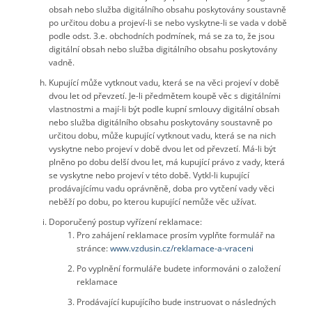
obsah nebo služba digitálního obsahu poskytovány soustavně
po určitou dobu a projeví-li se nebo vyskytne-li se vada v době
podle odst. 3.e. obchodních podmínek, má se za to, že jsou
digitální obsah nebo služba digitálního obsahu poskytovány
vadně.
Kupující může vytknout vadu, která se na věci projeví v době
dvou let od převzetí. Je-li předmětem koupě věc s digitálními
vlastnostmi a mají-li být podle kupní smlouvy digitální obsah
nebo služba digitálního obsahu poskytovány soustavně po
určitou dobu, může kupující vytknout vadu, která se na nich
vyskytne nebo projeví v době dvou let od převzetí. Má-li být
plněno po dobu delší dvou let, má kupující právo z vady, která
se vyskytne nebo projeví v této době. Vytkl-li kupující
prodávajícímu vadu oprávněně, doba pro vytčení vady věci
neběží po dobu, po kterou kupující nemůže věc užívat.
Doporučený postup vyřízení reklamace:
Pro zahájení reklamace prosím vyplňte formulář na
stránce:
www.vzdusin.cz/reklamace-a-vraceni
Po vyplnění formuláře budete informováni o založení
reklamace
Prodávající kupujícího bude instruovat o následných