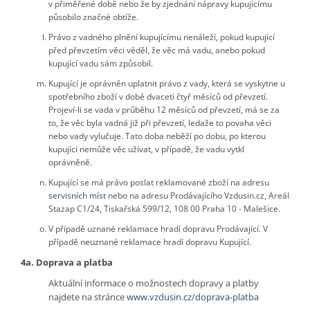
v přiměřené době nebo že by zjednání nápravy kupujícímu
působilo značné obtíže.
Právo z vadného plnění kupujícímu nenáleží, pokud kupující
před převzetím věci věděl, že věc má vadu, anebo pokud
kupující vadu sám způsobil.
Kupující je oprávněn uplatnit právo z vady, která se vyskytne u
spotřebního zboží v době dvaceti čtyř měsíců od převzetí.
Projeví-li se vada v průběhu 12 měsíců od převzetí, má se za
to, že věc byla vadná již při převzetí, ledaže to povaha věci
nebo vady vylučuje. Tato doba neběží po dobu, po kterou
kupující nemůže věc užívat, v případě, že vadu vytkl
oprávněně.
Kupující se má právo poslat reklamované zboží na adresu
servisních míst
nebo na adresu Prodávajícího Vzdusin.cz, Areál
Stazap C1/24, Tiskařská 599/12, 108 00 Praha 10 - Malešice.
V případě uznané reklamace hradí dopravu Prodávající. V
případě neuznané reklamace hradí dopravu Kupující.
4a. Doprava a platba
Aktuální informace o možnostech dopravy a platby
najdete na stránce
www.vzdusin.cz/doprava-platba