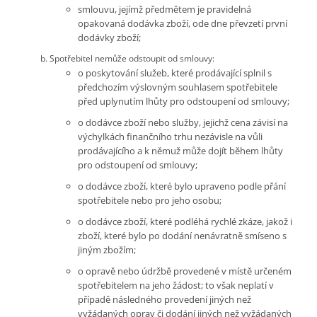
smlouvu, jejímž předmětem je pravidelná
opakovaná dodávka zboží, ode dne převzetí první
dodávky zboží;
Spotřebitel nemůže odstoupit od smlouvy:
o poskytování služeb, které prodávající splnil s
předchozím výslovným souhlasem spotřebitele
před uplynutím lhůty pro odstoupení od smlouvy;
o dodávce zboží nebo služby, jejichž cena závisí na
výchylkách finančního trhu nezávisle na vůli
prodávajícího a k němuž může dojít během lhůty
pro odstoupení od smlouvy;
o dodávce zboží, které bylo upraveno podle přání
spotřebitele nebo pro jeho osobu;
o dodávce zboží, které podléhá rychlé zkáze, jakož i
zboží, které bylo po dodání nenávratně smíseno s
jiným zbožím;
o opravě nebo údržbě provedené v místě určeném
spotřebitelem na jeho žádost; to však neplatí v
případě následného provedení jiných než
vyžádaných oprav či dodání jiných než vyžádaných