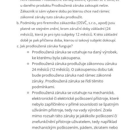
u daného produktu Prodloužená záruka zakoupit nelze.
Zákazník si sám vybere dobu po kterou chce nad rámec
zákonné záruky tuto záruku prodloužit.
Podmínky pro firemního zákazníka (OSVČ, s.r.o., apod) jsou
platné ve stejném znění, krom záruční doby základní (24
měsíců), která je pro tyto subjekty 12 měsíců. K této základní
době je pak přičtena doba, kterou si takový subjekt dokoupí.
Jak prodloužená záruka funguje?
Prodloužená záruka se vztahuje na daný výrobek,
ke kterému byla zakoupena.
Prodloužená záruka prodlužuje zákonnou záruku
24 měsíců (12 měsíců). O zakoupenou dobu tak
bude prodloužena záruka nad rámec zákonné
záruky. Prodloužená záruka se řídí těmito
podmínkami.
Prodloužená záruka se vztahuje na mechanické,
elektronické či elektrické poškození přístroje, které
nebylo zapříčiněno v přímé souvislosti se špatným
užíváním přístroje, tedy na vady výrobní. Zcela
mimo rozsah této záruky je jakékoliv poškození či
znefunkčnění přístroje uživatelem, tedy například
mechanickým poškozením, pádem, zkratem nebo