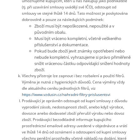
umožňujeme kupujícím, kteří u nás nakupují jako podnikatelé
(tj. při uzavírání smlouvy uvádějí své IČO), odstoupit od
smlouvy ve stejné lhůtě 14 dnů. Tato možnost je poskytována
dobrovolně a pouze za následujících podmínek:
Zboží musí být nepoškozené, nepoužité a v
původním obalu.
Musí být vráceno kompletní, včetně veškerého
příslušenství a dokumentace.
Pokud bude zboží jevit známky opotřebení nebo
nebude kompletní, vyhrazujeme si právo přiměřeně
snížit vrácenou částku odpovídající snížení hodnoty
zboží.
Všechny přístroje lze zapnout i bez rozbalení a použití filtrů.
Výměna je nutná z hygienických důvodů. Cena výměny vždy
dle aktuálního ceníku jednotlivých filtrů, viz
https://www.vzdusin.cz/nahradni-filtry-prislusentsvi
Prodávající je oprávněn odstoupit od kupní smlouvy z důvodu
vyprodání zásob, nedostupnosti zboží, anebo když výrobce,
dovozce anebo dodavatel zboží přerušil výrobu nebo dovoz
zboží. Prodávající bezodkladně informuje kupujícího
prostřednictví emailové adresy uvedené v objednávce a vrátí
ve lhůtě 14 dnů od oznámení o odstoupení od kupní smlouvy
všechny peněžní prostředky včetně nákladů na dodání, které