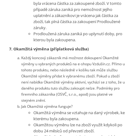
byla vrácena částka za zakoupené zboží. V tomto
případě záruka zaniká pro nemožnost jejího
uplatnění a zákazníkovi je vrácena jak částka za
zboží, tak plná částka za zakoupení Prodloužené
záruky.
Prodloužená záruka zaniká po uplynutí doby, pro
kterou byla zakoupena.
7. Okamžitá výměna (příplatková služba)
Každý koncový zákazník má možnost dokoupení Okamžité
výměny u vybraných produktů na e-shopu Vzdušín.cz. Přímo u
tohoto produktu, nebo následně v košíku tak může službu
Okamžité výměny přidat k vybranému zboží. Pokud u zboží
není nabídka Okamžité výměny aktivní, vychází se z toho, že u
daného produktu tuto službu zakoupit nelze. Podmínky pro
firemního zákazníka (OSVČ, s.r.o., apod) jsou platné ve
stejném znění.
Jak Okamžitá výměna funguje?
Okamžitá výměna se vztahuje na daný výrobek, ke
kterému byla zakoupena.
Okamžitou výměnu lze na zboží využít kdykoli po
dobu 24 měsíců od převzetí zboží.