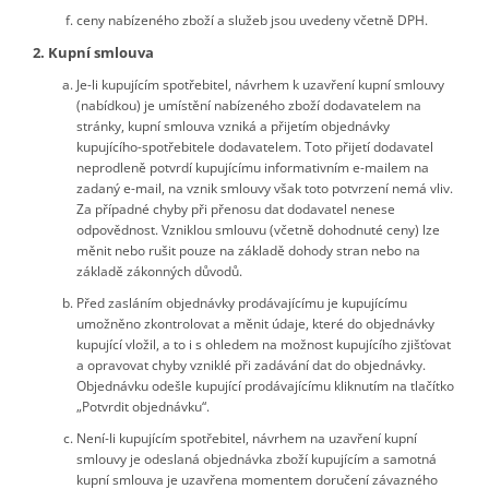
ceny nabízeného zboží a služeb jsou uvedeny včetně DPH.
2. Kupní smlouva
Je-li kupujícím spotřebitel, návrhem k uzavření kupní smlouvy
(nabídkou) je umístění nabízeného zboží dodavatelem na
stránky, kupní smlouva vzniká a přijetím objednávky
kupujícího-spotřebitele dodavatelem. Toto přijetí dodavatel
neprodleně potvrdí kupujícímu informativním e-mailem na
zadaný e-mail, na vznik smlouvy však toto potvrzení nemá vliv.
Za případné chyby při přenosu dat dodavatel nenese
odpovědnost. Vzniklou smlouvu (včetně dohodnuté ceny) lze
měnit nebo rušit pouze na základě dohody stran nebo na
základě zákonných důvodů.
Před zasláním objednávky prodávajícímu je kupujícímu
umožněno zkontrolovat a měnit údaje, které do objednávky
kupující vložil, a to i s ohledem na možnost kupujícího zjišťovat
a opravovat chyby vzniklé při zadávání dat do objednávky.
Objednávku odešle kupující prodávajícímu kliknutím na tlačítko
„Potvrdit objednávku“.
Není-li kupujícím spotřebitel, návrhem na uzavření kupní
smlouvy je odeslaná objednávka zboží kupujícím a samotná
kupní smlouva je uzavřena momentem doručení závazného