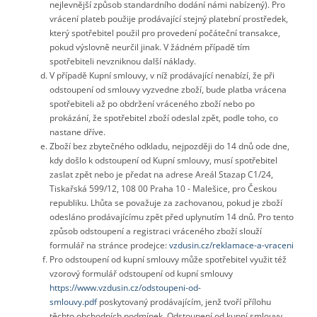
nejlevnější způsob standardního dodání námi nabízený). Pro
vrácení plateb použije prodávající stejný platební prostředek,
který spotřebitel použil pro provedení počáteční transakce,
pokud výslovně neurčil jinak. V žádném případě tím
spotřebiteli nevzniknou další náklady.
V případě Kupní smlouvy, v níž prodávající nenabízí, že při
odstoupení od smlouvy vyzvedne zboží, bude platba vrácena
spotřebiteli až po obdržení vráceného zboží nebo po
prokázání, že spotřebitel zboží odeslal zpět, podle toho, co
nastane dříve.
Zboží bez zbytečného odkladu, nejpozději do 14 dnů ode dne,
kdy došlo k odstoupení od Kupní smlouvy, musí spotřebitel
zaslat zpět nebo je předat na adrese Areál Stazap C1/24,
Tiskařská 599/12, 108 00 Praha 10 - Malešice, pro Českou
republiku. Lhůta se považuje za zachovanou, pokud je zboží
odesláno prodávajícímu zpět před uplynutím 14 dnů. Pro tento
způsob odstoupení a registraci vráceného zboží slouží
formulář na stránce prodejce:
vzdusin.cz/reklamace-a-vraceni
Pro odstoupení od kupní smlouvy může spotřebitel využit též
vzorový formulář odstoupení od kupní smlouvy
https://www.vzdusin.cz/odstoupeni-od-
smlouvy.pdf
poskytovaný prodávajícím, jenž tvoří přílohu
těchto obchodních podmínek. Odstoupení od kupní smlouvy