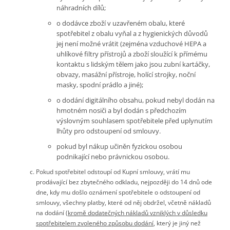
náhradních dílů;
o dodávce zboží v uzavřeném obalu, které
spotřebitel z obalu vyňal a z hygienických důvodů
jej není možné vrátit (zejména vzduchové HEPA a
uhlíkové filtry přístrojů a zboží sloužící k přímému
kontaktu s lidským tělem jako jsou zubní kartáčky,
obvazy, masážní přístroje, holící strojky, noční
masky, spodní prádlo a jiné);
o dodání digitálního obsahu, pokud nebyl dodán na
hmotném nosiči a byl dodán s předchozím
výslovným souhlasem spotřebitele před uplynutím
lhůty pro odstoupení od smlouvy.
pokud byl nákup učiněn fyzickou osobou
podnikající nebo právnickou osobou.
Pokud spotřebitel odstoupí od Kupní smlouvy, vrátí mu
prodávající bez zbytečného odkladu, nejpozději do 14 dnů ode
dne, kdy mu došlo oznámení spotřebitele o odstoupení od
smlouvy, všechny platby, které od něj obdržel, včetně nákladů
na dodání (
kromě dodatečných nákladů vzniklých v důsledku
spotřebitelem zvoleného způsobu dodání
, který je jiný než