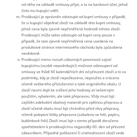
od něho na základě smlouvy přijal, a to na bankovní účet, jehož
číslo mu kupující sdělí.
Prodávající je oprávněn odstoupit od kupní smlouvy v případě,
že si kupující objednal zboží na základě této kupní smlouvy,
jehož cena byla zjevně nepřiměřená hodnotě tohoto zboží.
Prodávající může takto odstoupit od kupní ceny pouze v
případě, že tato zjevně nepřiměřená cena uvedená na
produktové stránce internetového obchodu byla způsobena
nevědomě.
Prodávající mimo rozsah zákonných povinností zajistí
kupujícímu (osobě nepodnikající) možnost odstoupení od
smlouvy ve lhůtě 60 kalendářních dní od převzetí zboží a to za
podmínky, kdy je zboží nepoškozeno, nepoužito a vráceno
včetně veškerého příslušenství a také originálního obalu. U
zboží nesmí dojít ke snížení jeho hodnoty ať nešetrným
použitím, vybalením, ale také přepravou. Vždy musí být
zajištěn adekvátní obalový materiál pro zpětnou přepravu a
zboží včetně obalu musí být chráněno před vlivy přepravy,
včetně polepení štítky přepravce.(zabaleno ve folii, papíru,
bublinkové folii) Zboží musí být v tomto případě doručeno
spotřebitelem k prodávajícímu nejpozději 60. den od převzetí
zákazníkem. Případné poškození či znehodnocení zboží vede