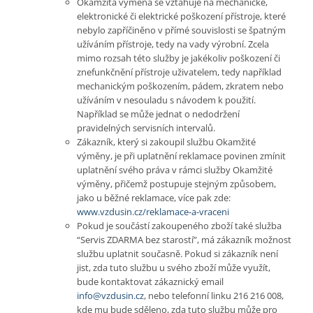
Okamžitá výměna se vztahuje na mechanické,
elektronické či elektrické poškození přístroje, které
nebylo zapříčiněno v přímé souvislosti se špatným
užíváním přístroje, tedy na vady výrobní. Zcela
mimo rozsah této služby je jakékoliv poškození či
znefunkčnění přístroje uživatelem, tedy například
mechanickým poškozením, pádem, zkratem nebo
užíváním v nesouladu s návodem k použití.
Například se může jednat o nedodržení
pravidelných servisních intervalů.
Zákazník, který si zakoupil službu Okamžité
výměny, je při uplatnění reklamace povinen zmínit
uplatnění svého práva v rámci služby Okamžité
výměny, přičemž postupuje stejným způsobem,
jako u běžné reklamace, více pak zde:
www.vzdusin.cz/reklamace-a-vraceni
Pokud je součástí zakoupeného zboží také služba
“Servis ZDARMA bez starostí”, má zákazník možnost
službu uplatnit současně. Pokud si zákazník není
jist, zda tuto službu u svého zboží může využít,
bude kontaktovat zákaznický email
info@vzdusin.cz
, nebo telefonní linku 216 216 008,
kde mu bude sděleno, zda tuto službu může pro