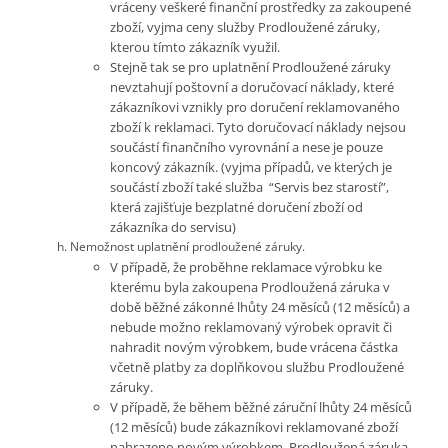
vráceny veškeré finanční prostředky za zakoupené
zboží, vyjma ceny služby Prodloužené záruky,
kterou tímto zákazník využil.
Stejně tak se pro uplatnění Prodloužené záruky
nevztahují poštovní a doručovací náklady, které
zákazníkovi vznikly pro doručení reklamovaného
zboží k reklamaci. Tyto doručovací náklady nejsou
součástí finančního vyrovnání a nese je pouze
koncový zákazník. (vyjma případů, ve kterých je
součástí zboží také služba “Servis bez starostí”,
která zajišťuje bezplatné doručení zboží od
zákazníka do servisu)
Nemožnost uplatnění prodloužené záruky.
V případě, že proběhne reklamace výrobku ke
kterému byla zakoupena Prodloužená záruka v
době běžné zákonné lhůty 24 měsíců (12 měsíců) a
nebude možno reklamovaný výrobek opravit či
nahradit novým výrobkem, bude vrácena částka
včetně platby za doplňkovou službu Prodloužené
záruky.
V případě, že během běžné záruční lhůty 24 měsíců
(12 měsíců) bude zákazníkovi reklamované zboží
nahrazeno novým výrobkem, Prodloužená záruka