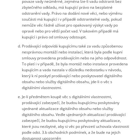
povaze vady neúměrné, zejména lze-li vadu odstranit bez
zbytečného odkladu, má kupující právo na bezplatné
odstranění vady. Právo na dodání nové věci, nebo výměnu
součásti má kupující i v případě odstranitelné vady, pokud
nemůže věc řádně užívat pro opakovaný výskyt vady po
opravě nebo pro větší počet vad. V takovém případě má
kupující i právo od smlouvy odstoupit.
Prodávající odpovídá kupujícímu také za vadu způsobenou
nesprávnou montáží nebo instalací, která byla podle kupní
smlouvy provedena prodávajícím nebo na jeho odpovědnost.
To platí i v případě, že byla montáž nebo instalace provedena
kupujícím a vada nastala v důsledku nedostatku v návodu,
který k ní poskytl prodávající nebo poskytovatel digitálního
obsahu nebo služby digitálního obsahu, jde-li o věc s
digitálními vlastnostmi.
Je-li předmětem koupě věc s digitálními vlastnostmi,
prodávající zabezpečí, že budou kupujícímu poskytovány
ujednané aktualizace digitálního obsahu nebo služby
digitálního obsahu. Vedle ujednaných aktualizací prodávající
zabezpečí, že budou kupujícímu poskytovány aktualizace,
které jsou nezbytné, aby si věc po převzetí uchovala vlastnosti
podle odst. 3.b obchodních podmínek, a že bude na jejich
dostupnost upozorněn