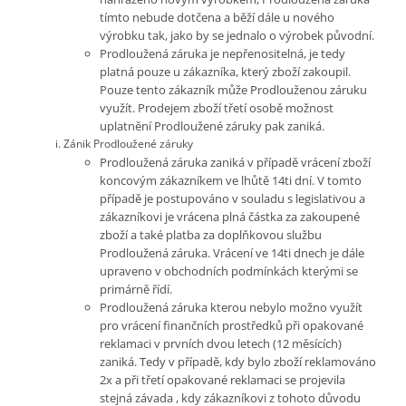
tímto nebude dotčena a běží dále u nového
výrobku tak, jako by se jednalo o výrobek původní.
Prodloužená záruka je nepřenositelná, je tedy
platná pouze u zákazníka, který zboží zakoupil.
Pouze tento zákazník může Prodlouženou záruku
využít. Prodejem zboží třetí osobě možnost
uplatnění Prodloužené záruky pak zaniká.
Zánik Prodloužené záruky
Prodloužená záruka zaniká v případě vrácení zboží
koncovým zákazníkem ve lhůtě 14ti dní. V tomto
případě je postupováno v souladu s legislativou a
zákazníkovi je vrácena plná částka za zakoupené
zboží a také platba za doplňkovou službu
Prodloužená záruka. Vrácení ve 14ti dnech je dále
upraveno v obchodních podmínkách kterými se
primárně řídí.
Prodloužená záruka kterou nebylo možno využít
pro vrácení finančních prostředků při opakované
reklamaci v prvních dvou letech (12 měsících)
zaniká. Tedy v případě, kdy bylo zboží reklamováno
2x a při třetí opakované reklamaci se projevila
stejná závada , kdy zákazníkovi z tohoto důvodu