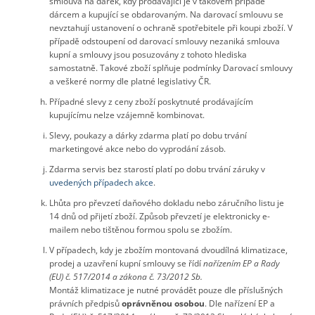
smlouva na dárek, kdy prodávající je v takovém případě
dárcem a kupující se obdarovaným. Na darovací smlouvu se
nevztahují ustanovení o ochraně spotřebitele při koupi zboží. V
případě odstoupení od darovací smlouvy nezaniká smlouva
kupní a smlouvy jsou posuzovány z tohoto hlediska
samostatně. Takové zboží splňuje podmínky Darovací smlouvy
a veškeré normy dle platné legislativy ČR.
Případné slevy z ceny zboží poskytnuté prodávajícím
kupujícímu nelze vzájemně kombinovat.
Slevy, poukazy a dárky zdarma platí po dobu trvání
marketingové akce nebo do vyprodání zásob.
Zdarma servis bez starostí platí po dobu trvání záruky v
uvedených případech akce
.
Lhůta pro převzetí daňového dokladu nebo záručního listu je
14 dnů od přijetí zboží. Způsob převzetí je elektronicky e-
mailem nebo tištěnou formou spolu se zbožím.
V případech, kdy je zbožím montovaná dvoudílná klimatizace,
prodej a uzavření kupní smlouvy se řídí
nařízením EP a Rady
(EU) č. 517/2014 a zákona č. 73/2012 Sb.
Montáž klimatizace je nutné provádět pouze dle příslušných
právních předpisů
oprávněnou osobou
. Dle nařízení EP a