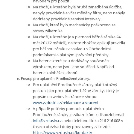
návodem pro použití.
Na zboží, u kterého byla hrubě zanedbána údržba,
nebyly pravidelně a včas měněny filtry, nebo nebyly
dodrženy pravidelné servisní intervaly.
Na zboží, které bylo mechanicky poškozeno ze
strany zákazníka
Na zboží, u kterého je v platnosti běžná záruka 24
měsíců (12 měsíců), na toto zboží se aplikují pravidla
pro běžnou záruku v souladu s Obchodními
podmínkami a platnými právními předpisy.
Na baterie které jsou dodávány současně s
výrobkem, nebo jsou jeho součástí. Například
baterie koloběžek, dronů
Postup pro uplatnění Prodloužené záruky.
Pro uplatnění Prodloužené záruky platí totožný
postup jako pro uplatnění běžné záruky, který je
popsán na webové stránce e-shopu:
www.vzdusin.cz/reklamace-a-vraceni
V případě potřeby pomoci s uplatněním
Prodloužené záruky je zákazníkům k dispozici email
info@vzdusin.cz
, nebo telefonní linka 216 216 008 v
časech otevírací doby provozovny, více zde:
https://www.vzdusin.cz/kontakty