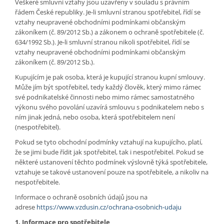
Veškeré smluvní vztahy jsou uzavřeny v souladu s právním
řádem České republiky. Je-li smluvní stranou spotřebitel, řídí se
vztahy neupravené obchodními podmínkami občanským
zákoníkem (č. 89/2012 Sb.) a zákonem o ochraně spotřebitele (č.
634/1992 Sb.). Je-li smluvní stranou nikoli spotřebitel, řídí se
vztahy neupravené obchodními podmínkami občanským
zákoníkem (č. 89/2012 Sb.).
Kupujícím je pak osoba, která je kupující stranou kupní smlouvy.
Může jím být spotřebitel, tedy každý člověk, který mimo rámec
své podnikatelské činnosti nebo mimo rámec samostatného
výkonu svého povolání uzavírá smlouvu s podnikatelem nebo s
ním jinak jedná, nebo osoba, která spotřebitelem není
(nespotřebitel).
Pokud se tyto obchodní podmínky vztahují na kupujícího, platí,
že se jimi bude řídit jak spotřebitel, tak i nespotřebitel. Pokud se
některé ustanovení těchto podmínek výslovně týká spotřebitele,
vztahuje se takové ustanovení pouze na spotřebitele, a nikoliv na
nespotřebitele.
Informace o ochraně osobních údajů jsou na
adrese
https://www.vzdusin.cz/ochrana-osobnich-udaju
1. Informace pro spotřebitele