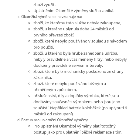
zboží využít.
Uplatněním Okamžité výměny služba zaniká.
Okamžitá výměna se nevztahuje na:
zboží, ke kterému tato služba nebyla zakoupena,
zboží, u kterého uplynula doba 24 měsíců od
prvního převzetí zboží,
zboží, které nebylo používáno v souladu s návodem
pro použití,
zboží, u kterého byla hrubě zanedbána údržba,
nebyly pravidelně a včas měněny filtry, nebo nebyly
dodrženy pravidelné servisní intervaly,
zboží, které bylo mechanicky poškozeno ze strany
zákazníka,
zboží, které nebylo používáno běžným a
přiměřeným způsobem,
příslušenství, díly a doplňky výrobku, které jsou
dodávány současně s výrobkem, nebo jsou jeho
součástí. Například baterie koloběžek (po uplynutí 6
měsíců od zakoupení).
Postup pro uplatnění Okamžité výměny:
Pro uplatnění Okamžité výměny platí totožný
postup jako pro uplatnění běžné reklamace s tím,