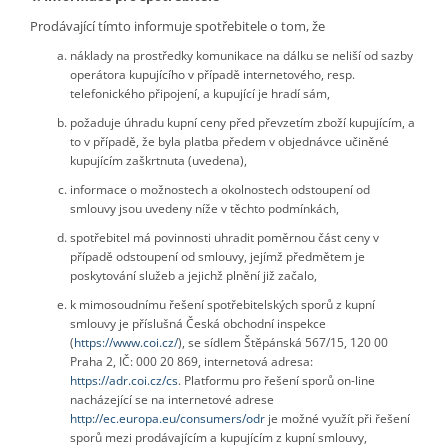
Prodávající tímto informuje spotřebitele o tom, že
náklady na prostředky komunikace na dálku se neliší od sazby
operátora kupujícího v případě internetového, resp.
telefonického připojení, a kupující je hradí sám,
požaduje úhradu kupní ceny před převzetím zboží kupujícím, a
to v případě, že byla platba předem v objednávce učiněné
kupujícím zaškrtnuta (uvedena),
informace o možnostech a okolnostech odstoupení od
smlouvy jsou uvedeny níže v těchto podmínkách,
spotřebitel má povinnosti uhradit poměrnou část ceny v
případě odstoupení od smlouvy, jejímž předmětem je
poskytování služeb a jejichž plnění již začalo,
k mimosoudnímu řešení spotřebitelských sporů z kupní
smlouvy je příslušná Česká obchodní inspekce
(
https://www.coi.cz/
), se sídlem Štěpánská 567/15, 120 00
Praha 2, IČ: 000 20 869, internetová adresa:
https://adr.coi.cz/cs
. Platformu pro řešení sporů on-line
nacházející se na internetové adrese
http://ec.europa.eu/consumers/odr
je možné využít při řešení
sporů mezi prodávajícím a kupujícím z kupní smlouvy,