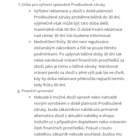
Lhůta pro vyřízení uplatněné Prodloužené záruky.
Vyřízení reklamace u zboží v době platnosti
Prodloužené záruky proběhne běžně do 30 dní,
výjimečně však může být tato doba delší,
maximálně však 60 dní. O době trvání reklamace
nad rámec 30 dní Vás budeme informovat.
Nedodržení lhůty 30 dní není regulováno
občanským zákoníkem a řídí se pouze těmito
podmínkami. Po uplynutí běžné doby 30 dní tak
nelze nárokovat vrácení finančních prostředků za
zboží, jako je tomu u běžné záruky. Nárokovat
vrácení peněz za zboží v plné výši pak lze ve chvíli,
kdy by doba reklamace překročila nejzazší termín,
tedy lhůtu 60 dní.
Finanční vyrovnání
Nebude-li možné zboží opravit nebo nahradit
novým výrobkem v době platnosti Prodloužené
záruky, bude zákazníkovi nabídnuta primárně
alternativa zboží z aktuální nabídky e-shopu
Vzdušín.cz s případným doplatkem nebo vrácením
části finančních prostředků. Pokud s touto
nabídkou zákazník nebude souhlasit, budou mu