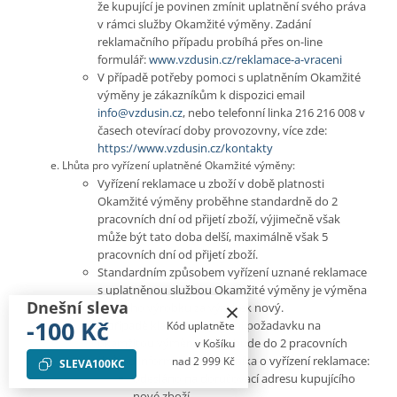
že kupující je povinen zmínit uplatnění svého práva
v rámci služby Okamžité výměny. Zadání
reklamačního případu probíhá přes on-line
formulář:
www.vzdusin.cz/reklamace-a-vraceni
V případě potřeby pomoci s uplatněním Okamžité
výměny je zákazníkům k dispozici email
info@vzdusin.cz
, nebo telefonní linka 216 216 008 v
časech otevírací doby provozovny, více zde:
https://www.vzdusin.cz/kontakty
Lhůta pro vyřízení uplatněné Okamžité výměny:
Vyřízení reklamace u zboží v době platnosti
Okamžité výměny proběhne standardně do 2
pracovních dní od přijetí zboží, výjimečně však
může být tato doba delší, maximálně však 5
pracovních dní od přijetí zboží.
Standardním způsobem vyřízení uznané reklamace
s uplatněnou službou Okamžité výměny je výměna
×
Dnešní sleva
vadného výrobku za výrobek nový.
-100 Kč
V případě kladného vyřízení požadavku na
Kód uplatněte
okamžitou výměnu zboží bude do 2 pracovních
v Košíku
dnů od informování zákazníka o vyřízení reklamace:
nad 2 999 Kč
SLEVA100KC
odesláno na doručovací adresu kupujícího
nové zboží,