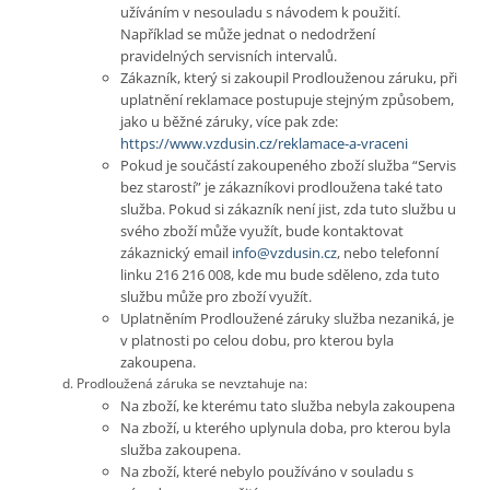
užíváním v nesouladu s návodem k použití.
Například se může jednat o nedodržení
pravidelných servisních intervalů.
Zákazník, který si zakoupil Prodlouženou záruku, při
uplatnění reklamace postupuje stejným způsobem,
jako u běžné záruky, více pak zde:
https://www.vzdusin.cz/reklamace-a-vraceni
Pokud je součástí zakoupeného zboží služba “Servis
bez starostí” je zákazníkovi prodloužena také tato
služba. Pokud si zákazník není jist, zda tuto službu u
svého zboží může využít, bude kontaktovat
zákaznický email
info@vzdusin.cz
, nebo telefonní
linku 216 216 008, kde mu bude sděleno, zda tuto
službu může pro zboží využít.
Uplatněním Prodloužené záruky služba nezaniká, je
v platnosti po celou dobu, pro kterou byla
zakoupena.
Prodloužená záruka se nevztahuje na:
Na zboží, ke kterému tato služba nebyla zakoupena
Na zboží, u kterého uplynula doba, pro kterou byla
služba zakoupena.
Na zboží, které nebylo používáno v souladu s