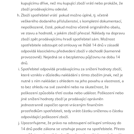
kupujícímu dříve, než mu kupující zboží vrátí nebo prokáže, že
zboží prodávajícímu odeslal.
Zboží spotřebitel vrátí pokud možno úplné, tj. včetně
veškerého dodaného příslušenství, s kompletní dokumentací,
nepoškozené, čisté, pokud možno včetně originálního obalu,
ve stavu a hodnotě, v jakém zboží převzal. Náklady na dopravu
zboží zpět prodávajícímu hradí spotřebitel sám. Možnost
spotřebitele odstoupit od smlouvy ve lhůtě 14 dnů v zásadě
odpovídá klasickému předvedení zboží v obchodě (kamenné
provozovně). Nejedná se o bezplatnou půjčovnu na dobu 14
dnů.
Spotřebitel odpovídá prodávajícímu za snížení hodnoty zboží,
které vzniklo v důsledku nakládání s tímto zbožím jinak, než je
nutné s ním nakládat s ohledem na jeho povahu a vlastnosti, a
to bez ohledu na své zavinění nebo na skutečnost, že
poškození způsobila třetí osoba nebo událost. Poškození nebo
jiné snížení hodnoty zboží je prodávající oprávněn
jednostranně započíst oproti vráceným finančním
prostředkům spotřebiteli, tedy vrátit částku sníženou o částku
odpovídající poškození zboží.
Upozorňujeme, že právo na odstoupení od kupní smlouvy do
14 dnů podle zákona se vztahuje pouze na spotřebitele. Přesto