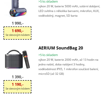
>5 ks skladem
výkon 20 W, baterie 5000 mAh, solární dobíjení,
LED svítilna s několika barvami, mikrofon, AUX,
voděodolný, magnet, SD karta
1 990,-
1 690,-
Se slevovým kódem
AERIUM SoundBag 20
>5 ks skladem
výkon 20 W, baterie 2000 mAh, až 13 hodin na
jedno nabití, doba nabíjení 3 hodiny,
voděodolnost IPX5, 1 mikrofon součástí balení,
microSD (až 32 GB)
1 390,-
1 190,-
Se slevovým kódem