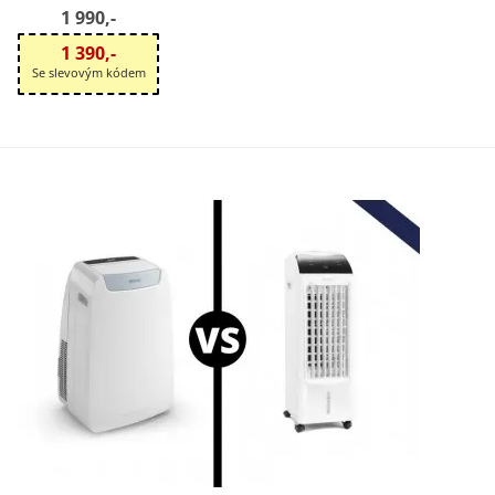
1 990,-
1 390,-
Se slevovým kódem