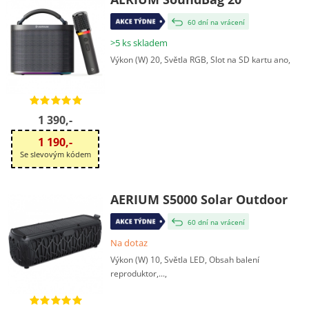
60 dní na vrácení
>5 ks skladem
Výkon (W) 20, Světla RGB, Slot na SD kartu ano,
1 390,-
1 190,-
Se slevovým kódem
AERIUM S5000 Solar Outdoor
60 dní na vrácení
Na dotaz
Výkon (W) 10, Světla LED, Obsah balení
reproduktor,...,