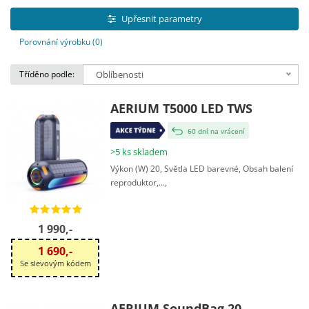
Upřesnit parametry
Porovnání výrobku (0)
Tříděno podle:
Oblíbenosti
AERIUM T5000 LED TWS
60 dní na vrácení
>5 ks skladem
Výkon (W) 20, Světla LED barevné, Obsah balení
reproduktor,...,
1 990,-
1 690,-
Se slevovým kódem
AERIUM SoundBag 20