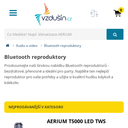
0
Toggle
navigation
Audio a video
Bluetooth reproduktory
Bluetooth reproduktory
Prozkoumejte naši širokou nabídku Bluetooth reproduktorů -
bezdrátové, přenosné a ideální pro party. Najděte ten nejlepší
reproduktor pro vaše potřeby a užijte si kvalitní hudbu kdykoli a
kdekoliv.
NEJPRODÁVANĚJŠÍ V KATEGORII
AERIUM T5000 LED TWS