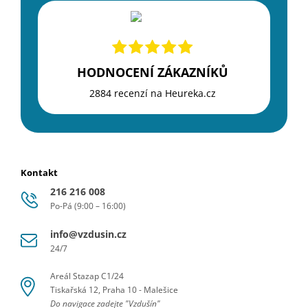
HODNOCENÍ ZÁKAZNÍKŮ
2884 recenzí na Heureka.cz
Kontakt
216 216 008
Po-Pá (9:00 – 16:00)
info@vzdusin.cz
24/7
Areál Stazap C1/24
Tiskařská 12, Praha 10 - Malešice
Do navigace zadejte "Vzdušín"