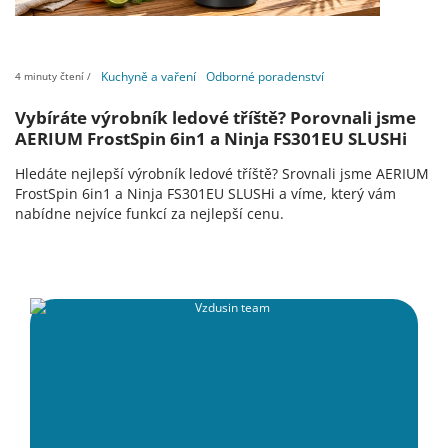
Kuchyně a vaření
Odborné poradenství
4 minuty čtení /
Vybíráte výrobník ledové tříště? Porovnali jsme
AERIUM FrostSpin 6in1 a Ninja FS301EU SLUSHi
Hledáte nejlepší výrobník ledové tříště? Srovnali jsme AERIUM
FrostSpin 6in1 a Ninja FS301EU SLUSHi a víme, který vám
nabídne nejvíce funkcí za nejlepší cenu.