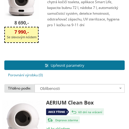
chytrá kočičí toaleta, aplikace Smart Life,
kapacita bubnu 72 l, nádoba 7 l, automatický
samočisticí systém, detekce hmotnosti,
odstraňovač zápachu, UV sterilizace, hygiena
8 690,-
pro 1 kočku na 9-11 dní
7 990,-
Se slevovým kódem
Upřesnit parametry
Porovnání výrobku (0)
Tříděno podle:
Oblíbenosti
AERIUM Clean Box
60 dní na vrácení
Doprava zdarma
>5 ks skladem