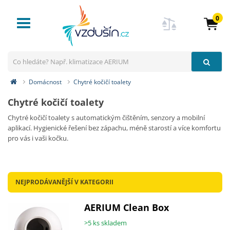
0
Toggle
navigation
Domácnost
Chytré kočičí toalety
Chytré kočičí toalety
Chytré kočičí toalety s automatickým čištěním, senzory a mobilní
aplikací. Hygienické řešení bez zápachu, méně starostí a více komfortu
pro vás i vaši kočku.
NEJPRODÁVANĚJŠÍ V KATEGORII
AERIUM Clean Box
>5 ks skladem