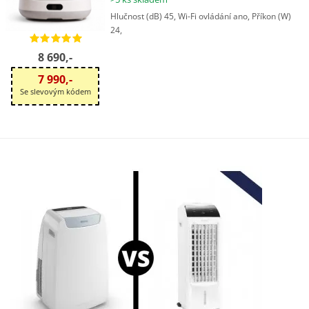
Hlučnost (dB) 45, Wi-Fi ovládání ano, Příkon (W)
24,
8 690,-
7 990,-
Se slevovým kódem