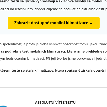
ašeho testu se rychle vyprodávají a skladové zásoby se mohou 
atizaci na letošní léto, doporučujeme se podívat na aktuálně dost
Zobrazit dostupné mobilní klimatizace →
 o spolehlivost, a proto je třeba věnovat pozornost tomu, jakou zna
 vás podrobný
test mobilních klimatizací
, které jsme přehledně roz
ým hodnocením klimatizací. Při její tvorbě jsme porovnávali jedno
tězem testu se stala klimatizace, která současně získala oceněn
ABSOLUTNÍ VÍTĚZ TESTU