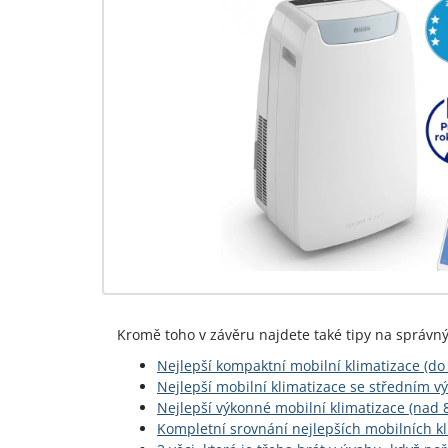
Kromě toho v závěru najdete také tipy na správný
Nejlepší kompaktní mobilní klimatizace (do
Nejlepší mobilní klimatizace se středním 
Nejlepší výkonné mobilní klimatizace (nad 
Kompletní srovnání nejlepších mobilních kl