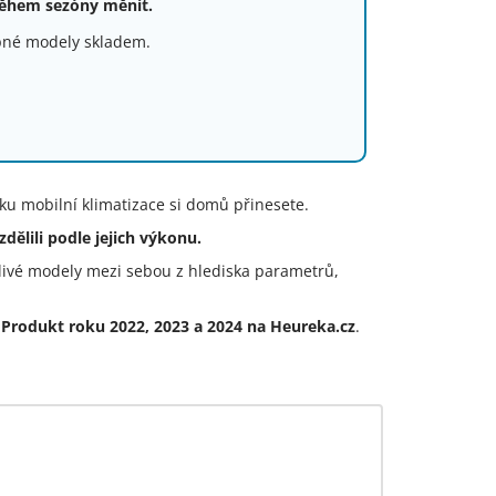
během sezóny měnit.
upné modely skladem.
čku mobilní klimatizace si domů přinesete.
dělili podle jejich výkonu.
tlivé modely mezi sebou z hlediska parametrů,
í Produkt roku 2022, 2023 a 2024 na Heureka.cz
.