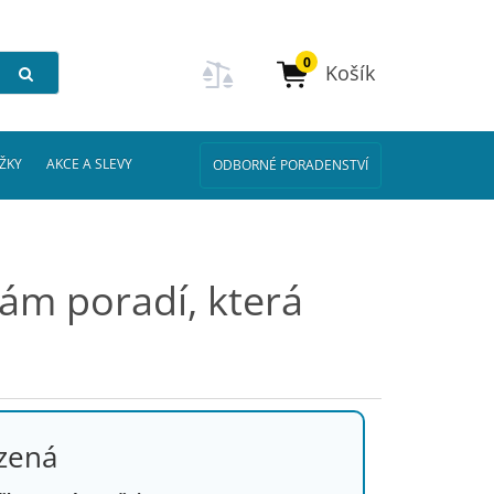
0
Košík
ŽKY
AKCE A SLEVY
ODBORNÉ PORADENSTVÍ
vám poradí, která
ezená