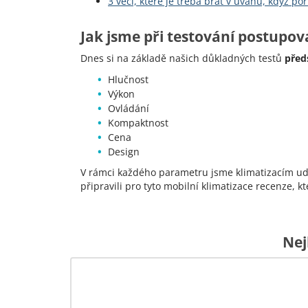
3 věci, které je třeba brát v úvahu, když poř
Jak jsme při testování postupova
Dnes si na základě našich důkladných testů
před
Hlučnost
Výkon
Ovládání
Kompaktnost
Cena
Design
V rámci každého parametru jsme klimatizacím ud
připravili pro tyto mobilní klimatizace recenze, k
Nej