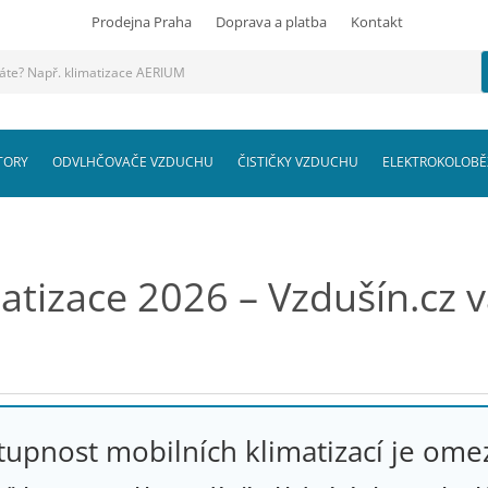
Prodejna Praha
Doprava a platba
Kontakt
TORY
ODVLHČOVAČE VZDUCHU
ČISTIČKY VZDUCHU
ELEKTROKOLOBĚ
matizace 2026 – Vzdušín.cz 
upnost mobilních klimatizací je om