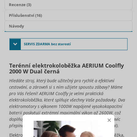
Recenze (3)
Příslušenství (16)
Návody
SERVIS ZDARMA bez starostí
Terénní elektrokoloběžka AERIUM Coolfly
2000 W Dual černá
Hledáte stroj, který bude užitečný pro rychlé a efektivní
cestování, a zároveň si s ním užijete spoustu zábavy? Máme
pro Vás řešení! AERUIM Coolfly je velmi praktická
elektrokoloběžka, které splňuje všechny Vaše požadavky. Dva
elektromotory s výkonem 1000W napájené vysokokapacitní
baterií poskytují extrémní maximální výkon až 2600W, což
×
doplňuje velice jednoduchý, ale pohledný design. Lze navíc
přepínat jízdní módy - jízdu na jeden motor či oba (dual).
Elektrokoloběžka AERIUM Coolfly je designová koloběžka,