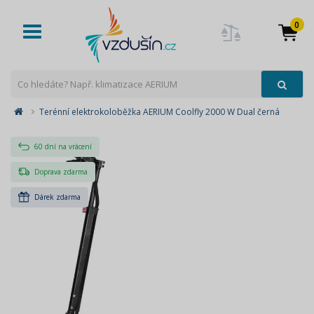
0
Toggle
navigation
Terénní elektrokoloběžka AERIUM Coolfly 2000 W Dual černá
60 dní na vrácení
Doprava zdarma
Dárek zdarma