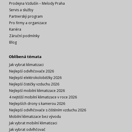
Prodejna Vzdušín – Melody Praha
Servis a služby
Tento model elektrokoloběžky je vybaven dvojitou elektrickou
Partnerský program
brzdou a kotoučovými brzdami. Nabízí
vícenásobné brzdění
,
Pro firmy a organizace
vysokou citlivost a krátkou brzdnou dráhu.
Kariéra
Záruční podmínky
Blog
Oblíbená témata
Jak vybrat klimatizaci
Nejlepší odvlhčovače 2026
Nejlepší elektrokoloběžky 2026
Nejlepší čističky vzduchu 2026
Nejlepší mobilní klimatizace 2026
4 nejtišší mobilní klimatizace v roce 2026
Nejlepších drony s kamerou 2026
Nejlepší odvlhčovače s čištěním vzduchu 2026
Mobilní klimatizace bez vývodu
Jak vybrat mobilní klimatizaci
Jak vybrat odvlhčovač