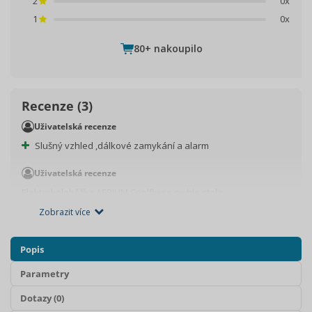
2
0x
1
0x
80+
nakoupilo
Recenze (3)
Uživatelská recenze
Slušný vzhled ,dálkové zamykání a alarm
Uživatelská recenze
Elektrokoloběžka AERIUM Coolfly se rychle stala
nejoblíbenějším dopravním prostředkem v naší domácnosti. Je
Zobrazit více
velmi praktická a má skvělý design, který každého upoutá.
Zobrazit další recenze
Popis
Parametry
Dotazy (0)