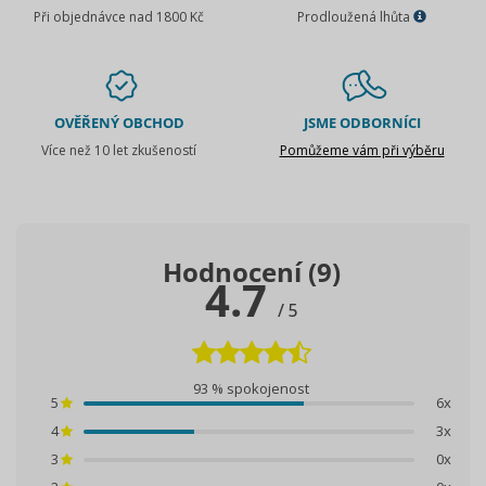
Při objednávce nad 1800 Kč
Prodloužená lhůta
OVĚŘENÝ OBCHOD
JSME ODBORNÍCI
Více než 10 let zkušeností
Pomůžeme vám při výběru
Hodnocení (9)
4.7
/ 5
93 % spokojenost
5
6x
4
3x
3
0x