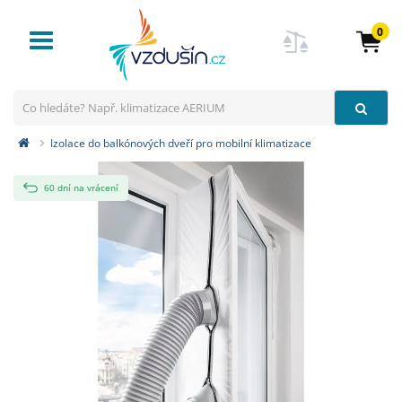
0
Toggle
navigation
Izolace do balkónových dveří pro mobilní klimatizace
60 dní na vrácení