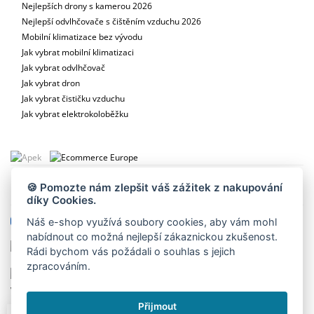
Nejlepších drony s kamerou 2026
Nejlepší odvlhčovače s čištěním vzduchu 2026
Mobilní klimatizace bez vývodu
Jak vybrat mobilní klimatizaci
Jak vybrat odvlhčovač
Jak vybrat dron
Jak vybrat čističku vzduchu
Jak vybrat elektrokoloběžku
🍪 Pomozte nám zlepšit váš zážitek z nakupování
díky Cookies.
www.vzdusin.cz
www.aerium.sk
Náš e-shop využívá soubory cookies, aby vám mohl
nabídnout co možná nejlepší zákaznickou zkušenost.
www.aerium.hu
www.aeriumshop.nl
Rádi bychom vás požádali o souhlas s jejich
zpracováním.
www.aeriumshop.ro
www.aeriumshop.hr
Přijmout