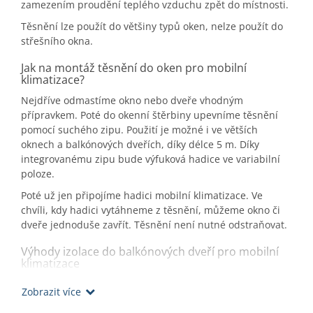
zamezením proudění teplého vzduchu zpět do místnosti.
Těsnění lze použít do většiny typů oken, nelze použít do
střešního okna.
Jak na montáž těsnění do oken pro mobilní
klimatizace?
Nejdříve odmastíme okno nebo dveře vhodným
přípravkem. Poté do okenní štěrbiny upevníme těsnění
pomocí suchého zipu. Použití je možné i ve větších
oknech a balkónových dveřích, díky délce 5 m. Díky
integrovanému zipu bude výfuková hadice ve variabilní
poloze.
Poté už jen připojíme hadici mobilní klimatizace. Ve
chvíli, kdy hadici vytáhneme z těsnění, můžeme okno či
dveře jednoduše zavřít. Těsnění není nutné odstraňovat.
Výhody izolace do balkónových dveří pro mobilní
klimatizace
efektivnější a ekonomičtější chlazení
Zobrazit více
univerzální řešení pro všechny klimatizace