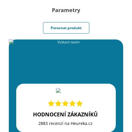
snadná instalace
neomezuje funkce dveří- dveře můžete otevírat a
Parametry
zavírat bez omezení
Porovnat produkt
HODNOCENÍ ZÁKAZNÍKŮ
2883 recenzí na Heureka.cz